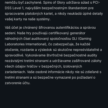
nemôžu byť zachytené. Spins of Glory udržiava súlad s PCI-
DSS Level 1, najvyšším bezpečnostným štandardom pre
spracovanie platobných kariet, a nikdy neukladá úplné detaily
vašej karty na naše systémy.
Váš účet je chránený šifrovanou autentifikáciou a správou
sedení. Naše hry používajú certifikovaný generátor
náhodných čísel auditovaný spoločnosťou GLI (Gaming
Laboratories International), čo zabezpečuje, že každé
otočenie, rozdanie a výsledok sú skutočne nepredvídateľné a
spravodlivé. Vykonávame štvrťročné bezpečnostné audity
nezávislými tretími stranami a udržiavame zašifrované zálohy
všech údajov hráčov v bezpečných, izolovaných
zariadeniach. Vaše osobné informácie nikdy nie sú zdieľané s
tretími stranami a sú bezpečne vymazané po požiadaní o
zatvorenie účtu.