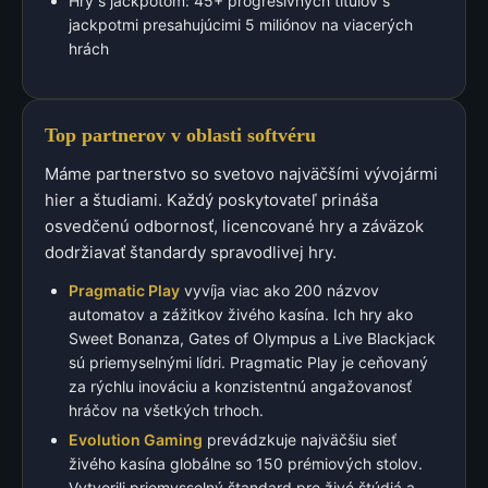
Hry s jackpotom: 45+ progresívnych titulov s
jackpotmi presahujúcimi 5 miliónov na viacerých
hrách
Top partnerov v oblasti softvéru
Máme partnerstvo so svetovo najväčšími vývojármi
hier a študiami. Každý poskytovateľ prináša
osvedčenú odbornosť, licencované hry a záväzok
dodržiavať štandardy spravodlivej hry.
Pragmatic Play
vyvíja viac ako 200 názvov
automatov a zážitkov živého kasína. Ich hry ako
Sweet Bonanza, Gates of Olympus a Live Blackjack
sú priemyselnými lídri. Pragmatic Play je ceňovaný
za rýchlu inováciu a konzistentnú angažovanosť
hráčov na všetkých trhoch.
Evolution Gaming
prevádzkuje najväčšiu sieť
živého kasína globálne so 150 prémiových stolov.
Vytvorili priemysselný štandard pre živé štúdiá a