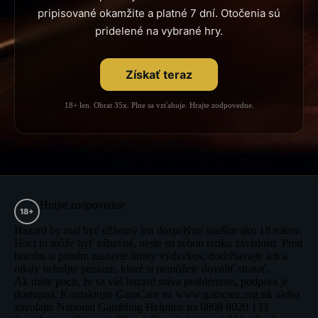
pripisované okamžite a platné 7 dní. Otočenia sú
pridelené na vybrané hry.
Získať teraz
18+ len. Obrat 35x. Plne sa vzťahuje. Hrajte zodpovedne.
Hrajte zodpovedne
18+
Hazard by mal byť užívaný len dospelými starším ako 18 rokov.
Hoci to môže byť zábavné, nesie so sebou riziko závislosti. Pred
hraním si prosím nastavte limity výdavkov, dodržiavajte ich a
nikdy nehrájte peniaze, ktoré si nemôžete dovoliť stratať.
Ak máte pocit, že sa váš hazard stáva problémom, podpora je
dostupná. Kontaktujte GamCare na www.gamcare.org.uk alebo
zavolajte National Gambling Helpline na 0808 8020 133