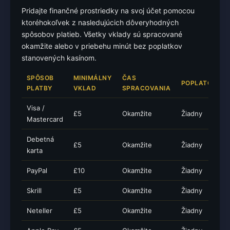
Pridajte finančné prostriedky na svoj účet pomocou
ktoréhokoľvek z nasledujúcich dôveryhodných
spôsobov platieb. Všetky vklady sú spracované
okamžite alebo v priebehu minút bez poplatkov
stanovených kasínom.
SPÔSOB
MINIMÁLNY
ČAS
POPLATOK
PLATBY
VKLAD
SPRACOVANIA
Visa /
£5
Okamžite
Žiadny
Mastercard
Debetná
£5
Okamžite
Žiadny
karta
PayPal
£10
Okamžite
Žiadny
Skrill
£5
Okamžite
Žiadny
Neteller
£5
Okamžite
Žiadny