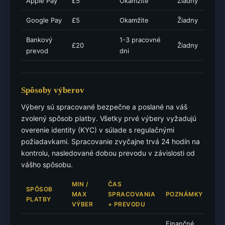
Apple Pay
£5
Okamžite
Žiadny
Google Pay
£5
Okamžite
Žiadny
Bankový
1-3 pracovné
£20
Žiadny
prevod
dni
Spôsoby výberov
Výbery sú spracované bezpečne a poslané na váš
zvolený spôsob platby. Všetky prvé výbery vyžadujú
overenie identity (KYC) v súlade s regulačnými
požiadavkami. Spracovanie zvyčajne trvá 24 hodín na
kontrolu, nasledované dobou prevodu v závislosti od
vášho spôsobu.
MIN /
ČAS
SPÔSOB
MAX
SPRACOVANIA
POZNÁMKY
PLATBY
VÝBER
+ PREVODU
Finančné