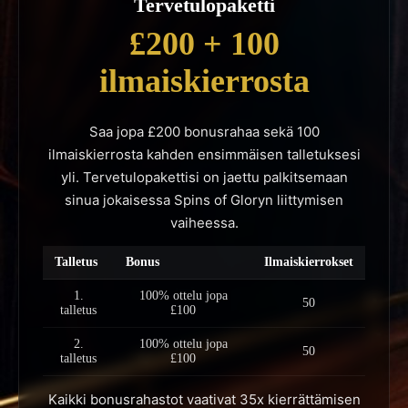
Tervetulopaketti
£200 + 100
ilmaiskierrosta
Saa jopa £200 bonusrahaa sekä 100
ilmaiskierrosta kahden ensimmäisen talletuksesi
yli. Tervetulopakettisi on jaettu palkitsemaan
sinua jokaisessa Spins of Gloryn liittymisen
vaiheessa.
Talletus
Bonus
Ilmaiskierrokset
1.
100% ottelu jopa
50
talletus
£100
2.
100% ottelu jopa
50
talletus
£100
Kaikki bonusrahastot vaativat 35x kierrättämisen