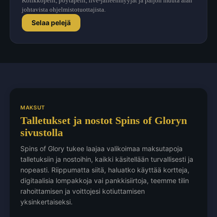
Kolikkopelit, pöytäpelit, live-jälleenmyyjät ja paljon muuta alan
johtavista ohjelmistotuottajista.
Selaa pelejä
MAKSUT
Talletukset ja nostot Spins of Gloryn
sivustolla
Spins of Glory tukee laajaa valikoimaa maksutapoja
talletuksiin ja nostoihin, kaikki käsitellään turvallisesti ja
nopeasti. Riippumatta siitä, haluatko käyttää kortteja,
digitaalisia lompakkoja vai pankkisiirtoja, teemme tilin
rahoittamisen ja voittojesi kotiuttamisen
yksinkertaiseksi.