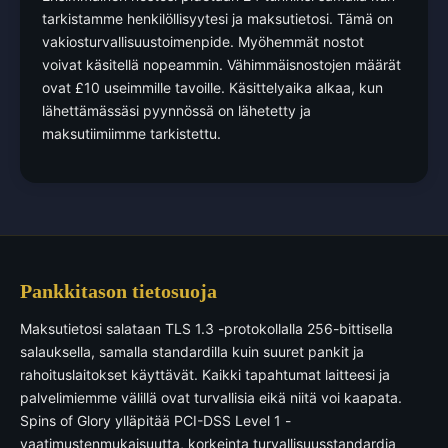
tarkistamme henkilöllisyytesi ja maksutietosi. Tämä on
vakiosturvallisuustoimenpide. Myöhemmät nostot
voivat käsitellä nopeammin. Vähimmäisnostojen määrät
ovat £10 useimmille tavoille. Käsittelyaika alkaa, kun
lähettämässäsi pyynnössä on lähetetty ja
maksutiimiimme tarkistettu.
Pankkitason tietosuoja
Maksutietosi salataan TLS 1.3 -protokollalla 256-bittisella
salauksella, samalla standardilla kuin suuret pankit ja
rahoituslaitokset käyttävät. Kaikki tapahtumat laitteesi ja
palvelimiemme välillä ovat turvallisia eikä niitä voi kaapata.
Spins of Glory ylläpitää PCI-DSS Level 1 -
vaatimustenmukaisuutta, korkeinta turvallisuusstandardia