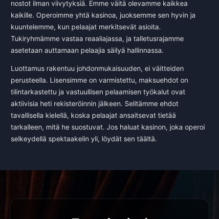
nostot ilman viivytyksiä. Emme väitä olevamme kaikkea
kaikille. Operoimme yhtä kasinoa, juoksemme sen hyvin ja
kuuntelemme, kun pelaajat merkitsevät asioita.
Tukiryhmämme vastaa reaaliajassa, ja talletusrajamme
asetetaan auttamaan pelaajia säilyä hallinnassa.
Luottamus rakentuu johdonmukaisuuden, ei väitteiden
perusteella. Lisensimme on varmistettu, maksuehdot on
tilintarkastettu ja vastuullisen pelaamisen työkalut ovat
aktiivisia heti rekisteröinnin jälkeen. Selitämme ehdot
tavallisella kielellä, koska pelaajat ansaitsevat tietää
tarkalleen, mitä he suostuvat. Jos haluat kasinon, joka operoi
selkeydellä spektaakelin yli, löydät sen täältä.