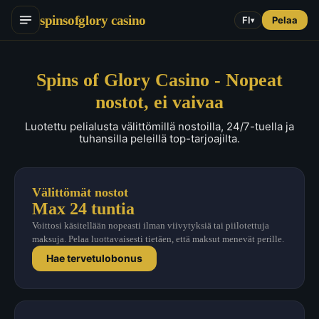
spinsofglory casino
FI
Pelaa
▾
Spins of Glory Casino - Nopeat
nostot, ei vaivaa
Luotettu pelialusta välittömillä nostoilla, 24/7-tuella ja
tuhansilla peleillä top-tarjoajilta.
Välittömät nostot
Max 24 tuntia
Voittosi käsitellään nopeasti ilman viivytyksiä tai piilotettuja
maksuja. Pelaa luottavaisesti tietäen, että maksut menevät perille.
Hae tervetulobonus