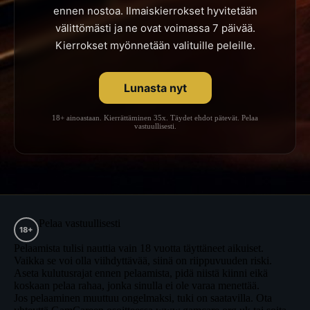
ennen nostoa. Ilmaiskierrokset hyvitetään
välittömästi ja ne ovat voimassa 7 päivää.
Kierrokset myönnetään valituille peleille.
Lunasta nyt
18+ ainoastaan. Kierrättäminen 35x. Täydet ehdot pätevät. Pelaa
vastuullisesti.
Pelaa vastuullisesti
18+
Pelaamista tulisi nauttia vain 18 vuotta täyttäneet aikuiset.
Vaikka se voi olla viihdyttävää, siinä on riippuvuuden riski.
Aseta kulutusrajat ennen pelaamista, pidä niistä kiinni eikä
koskaan pelaa rahaa, jonka sinulla ei ole varaa menettää.
Jos pelaaminen muuttuu ongelmaksi, tuki on saatavilla. Ota