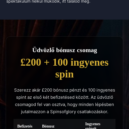
spektákulum nélkül működik, itt találod meg.
Üdvözlő bónusz csomag
£200 + 100 ingyenes
spin
Szerezz akár £200 bónusz pénzt és 100 ingyenes
spint az első két befizetésed között. Az üdvözlő
csomagod fel van osztva, hogy minden lépésben
jutalmazzon a Spinsofglory csatlakozáskor.
Ingyenes
Befizetés
Bónusz
spinok