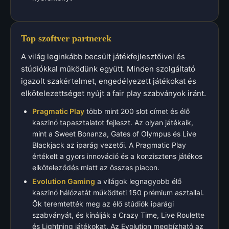
Top szoftver partnerek
A világ leginkább becsült játékfejlesztőivel és
stúdiókkal működünk együtt. Minden szolgáltató
igazolt szakértelmet, engedélyezett játékokat és
elkötelezettséget nyújt a fair play szabványok iránt.
Pragmatic Play
több mint 200 slot címet és élő
kaszinó tapasztalatot fejleszt. Az olyan játékaik,
mint a Sweet Bonanza, Gates of Olympus és Live
Blackjack az iparág vezetői. A Pragmatic Play
értékelt a gyors innováció és a konzisztens játékos
elköteleződés miatt az összes piacon.
Evolution Gaming
a világok legnagyobb élő
kaszinó hálózatát működteti 150 prémium asztallal.
Ők teremtették meg az élő stúdiók iparági
szabványát, és kínálják a Crazy Time, Live Roulette
és Lightning játékokat. Az Evolution megbízható az