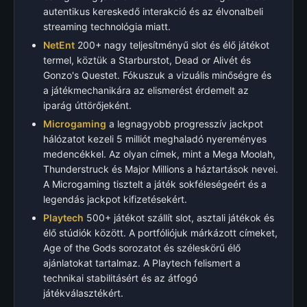
autentikus kereskedő interakció és az élvonalbeli
streaming technológia miatt.
NetEnt
200+ nagy teljesítményű slot és élő játékot
termel, köztük a Starburstot, Dead or Alivét és
Gonzo's Questet. Fókuszuk a vizuális minőségre és
a játékmechanikára az elismerést érdemelt az
iparág úttörőjeként.
Microgaming
a legnagyobb progresszív jackpot
hálózatot kezeli 5 milliót meghaladó nyereményes
medencékkel. Az olyan címek, mint a Mega Moolah,
Thunderstruck és Major Millions a háztartások nevei.
A Microgaming tisztelt a játék sokféleségeért és a
legendás jackpot kifizetésekért.
Playtech
500+ játékot szállít slot, asztali játékok és
élő stúdiók között. A portfóliójuk márkázott címeket,
Age of the Gods sorozatot és széleskörű élő
ajánlatokat tartalmaz. A Playtech felismert a
technikai stabilitásért és az átfogó
játékválasztékért.