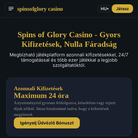
spinsofglory casino
HU
Játssz
▾
Spins of Glory Casino - Gyors
Kifizetések, Nulla Fáradság
Megbízható játékplatform azonnali kifizetésekkel, 24/7
támogatással és több ezer játékkal a legjobb
szolgáltatóktól.
Azonnali Kifizetések
Maximum 24 óra
A nyereményeid gyorsan feldolgozva, késedelem vagy rejtett
díjak nélkül. Játssz bizalommal tudva, hogy a kifizetések
megjönnek.
Igényelj Üdvözlő Bónuszt