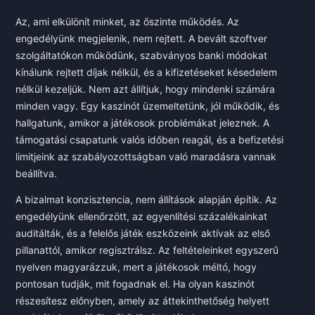
Az, ami elkülönít minket, az őszinte működés. Az
engedélyünk megjelenik, nem rejtett. A bevált szoftver
szolgáltatókon működünk, szabványos banki módokat
kínálunk rejtett díjak nélkül, és a kifizetéseket késedelem
nélkül kezeljük. Nem azt állítjuk, hogy mindenki számára
minden vagy. Egy kaszinót üzemeltetünk, jól működik, és
hallgatunk, amikor a játékosok problémákat jeleznek. A
támogatási csapatunk valós időben reagál, és a befizetési
limitjeink az szabályozottságban való maradásra vannak
beállítva.
A bizalmat konzisztencia, nem állítások alapján építik. Az
engedélyünk ellenőrzött, az egyenlítési százalékainkat
auditálták, és a felelős játék eszközeink aktívak az első
pillanattól, amikor regisztrálsz. Az feltételeinket egyszerű
nyelven magyarázzuk, mert a játékosok méltó, hogy
pontosan tudják, mit fogadnak el. Ha olyan kaszinót
részesítesz előnyben, amely az áttekinthetőség helyett