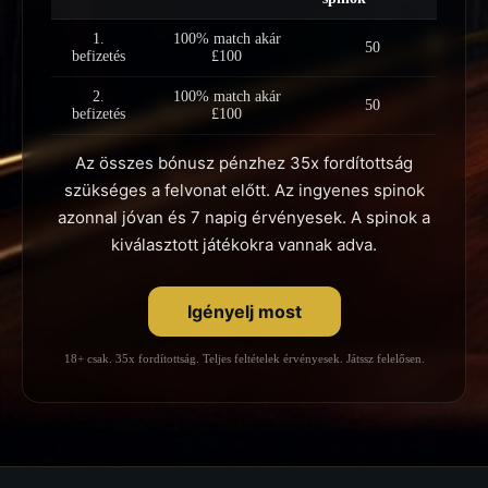
1.
100% match akár
50
befizetés
£100
2.
100% match akár
50
befizetés
£100
Az összes bónusz pénzhez 35x fordítottság
szükséges a felvonat előtt. Az ingyenes spinok
azonnal jóvan és 7 napig érvényesek. A spinok a
kiválasztott játékokra vannak adva.
Igényelj most
18+ csak. 35x fordítottság. Teljes feltételek érvényesek. Játssz felelősen.