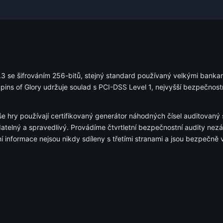
.3 se šifrováním 256-bitů, stejný standard používaný velkými bankam
Spins of Glory udržuje soulad s PCI-DSS Level 1, nejvyšší bezpečnost
e hry používají certifikovaný generátor náhodných čísel auditovaný s
datelný a spravedlivý. Provádíme čtvrtletní bezpečnostní audity nezá
 informace nejsou nikdy sdíleny s třetími stranami a jsou bezpečně