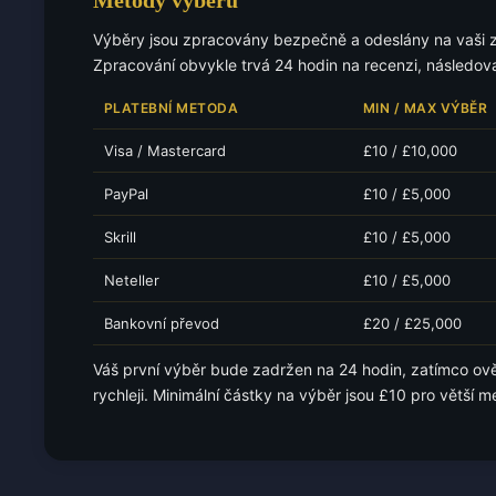
Metody výběru
Výběry jsou zpracovány bezpečně a odeslány na vaši zv
Zpracování obvykle trvá 24 hodin na recenzi, následov
PLATEBNÍ METODA
MIN / MAX VÝBĚR
Visa / Mastercard
£10 / £10,000
PayPal
£10 / £5,000
Skrill
£10 / £5,000
Neteller
£10 / £5,000
Bankovní převod
£20 / £25,000
Váš první výběr bude zadržen na 24 hodin, zatímco ově
rychleji. Minimální částky na výběr jsou £10 pro větš