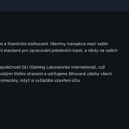
i a finančními institucemi. Všechny transakce mezi vaším
ní standard pro zpracování platebních karet, a nikdy na našich
polečností GLI (Gaming Laboratories International), což
vislými třetími stranami a udržujeme šifrované zálohy všech
 vymazány, když si vyžádáte uzavření účtu.