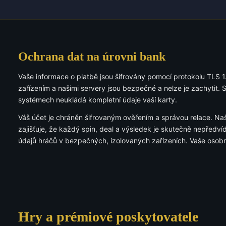
Ochrana dat na úrovni bank
Vaše informace o platbě jsou šifrovány pomocí protokolu TLS 1
zařízením a našimi servery jsou bezpečné a nelze je zachytit. 
systémech neukládá kompletní údaje vaší karty.
Váš účet je chráněn šifrovaným ověřením a správou relace. Naš
zajišťuje, že každý spin, deal a výsledek je skutečně nepředví
údajů hráčů v bezpečných, izolovaných zařízeních. Vaše osobní
Hry a prémiové poskytovatele