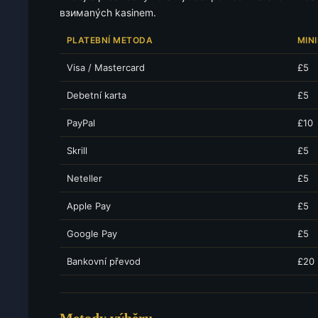
взимаných kasinem.
PLATEBNÍ METODA
MIN
Visa / Mastercard
£5
Debetní karta
£5
PayPal
£10
Skrill
£5
Neteller
£5
Apple Pay
£5
Google Pay
£5
Bankovní převod
£20